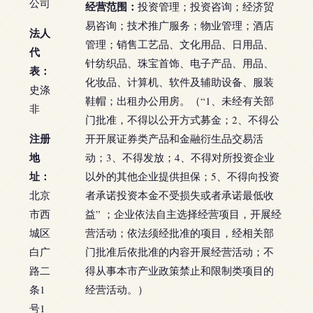
公司
经营范围：
投资管理；投资咨询；经济贸
易咨询；技术推广服务；物业管理；酒店
法人
管理；销售工艺品、文化用品、日用品、
代
针纺织品、珠宝首饰、电子产品、用品、
表：
化妆品、计算机、软件及辅助设备、服装
史涤
鞋帽；出租办公用房。（“1、未经有关部
非
门批准，不得以公开方式募金；2、不得公
注册
开开展证券类产品和金融衍生品交易活
地
动；3、不得发放；4、不得对所投资企业
址：
以外的其他企业提供担保；5、不得向投资
北京
者承诺投资本金不受损失或者承诺最低收
市西
益” ；企业依法自主选择经营项目，开展经
城区
营活动；依法须经批准的项目，经相关部
白广
门批准后依批准的内容开展经营活动；不
路二
得从事本市产业政策禁止和限制类项目的
条1
经营活动。）
号1