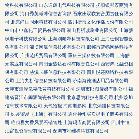
物科技有限公司
山东通辉电气科技有限公司
抚顺银邦泰商贸有
限公司
海口秀英曦薄信息咨询部
石家庄双联复合肥责任有限公
司
北京尚世同禾科技有限公司
四川捷报文化传播股份有限公司
中山市申鑫化工贸易有限公司
潜山县祈诚刷业有限公司
上海薪
枫电子科技有限公司
上海别黎释科技有限公司
上海仕铜智能设
备有限公司
淄博网赢信息技术有限公司
邯郸市蓝畅网络科技有
限公司
广州范氏贸易有限公司
重庆三猛科技有限公司
上海皓
元实业有限公司
南阳金盛达石材有限责任公司
西安鸿飞融资担
保有限公司
慈溪卡慕信息科技有限公司
四川悦还网络科技有限
公司
上海九析信息科技有限公司
济南海德酒店用品有限公司
天津市潭泽亿嘉教育科技有限公司
深圳市郎图传媒有限公司
福
建省晋江市闽源陶瓷有限公司
北京思为科技有限公司
杭州焕旭
信息技术有限公司
天气预报
海南电影网
北京灿描科技有限公
司
姊裳贸易（上海）有限公司
通化神州买卖提电子商务有限公
司
临朐县文香风景石销售处
上海玛应商贸有限公司
四川中恒
汇富投资管理有限公司
深圳市利维栋科技有限公司