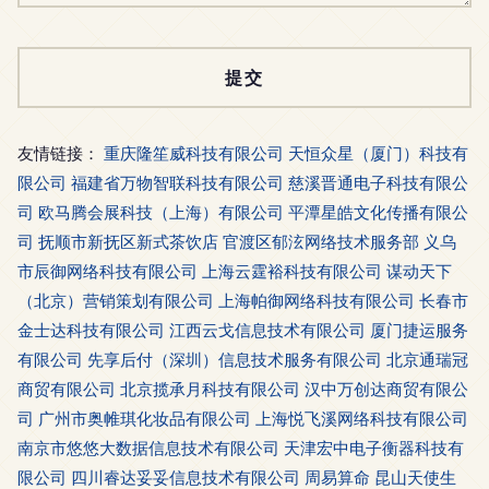
友情链接：
重庆隆笙威科技有限公司
天恒众星（厦门）科技有
限公司
福建省万物智联科技有限公司
慈溪晋通电子科技有限公
司
欧马腾会展科技（上海）有限公司
平潭星皓文化传播有限公
司
抚顺市新抚区新式茶饮店
官渡区郁泫网络技术服务部
义乌
市辰御网络科技有限公司
上海云霆裕科技有限公司
谋动天下
（北京）营销策划有限公司
上海帕御网络科技有限公司
长春市
金士达科技有限公司
江西云戈信息技术有限公司
厦门捷运服务
有限公司
先享后付（深圳）信息技术服务有限公司
北京通瑞冠
商贸有限公司
北京揽承月科技有限公司
汉中万创达商贸有限公
司
广州市奥帷琪化妆品有限公司
上海悦飞溪网络科技有限公司
南京市悠悠大数据信息技术有限公司
天津宏中电子衡器科技有
限公司
四川睿达妥妥信息技术有限公司
周易算命
昆山天使生